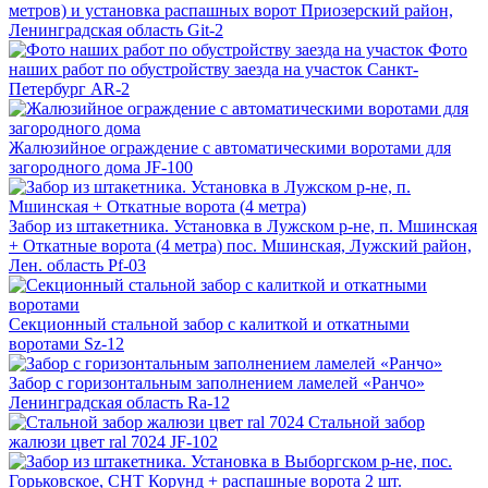
метров) и установка распашных ворот
Приозерский район,
Ленинградская область
Git-2
Фото
наших работ по обустройству заезда на участок
Санкт-
Петербург
AR-2
Жалюзийное ограждение с автоматическими воротами для
загородного дома
JF-100
Забор из штакетника. Установка в Лужском р-не, п. Мшинская
+ Откатные ворота (4 метра)
пос. Мшинская, Лужский район,
Лен. область
Pf-03
Секционный стальной забор с калиткой и откатными
воротами
Sz-12
Забор с горизонтальным заполнением ламелей «Ранчо»
Ленинградская область
Ra-12
Стальной забор
жалюзи цвет ral 7024
JF-102