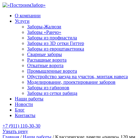
О компании
Услуги
Заборы-Жалюзи
Заборы «Ранчо»
Заборы из профнастила
Заборы из 3D сетки Гиттер
Заборы из евроштакетника
Сварные заборы
Распашные ворота
Откатные ворота
Промышленные ворота
Обустройство заезда на участок, монтаж навеса
Моделирование, проектирование заборов
Заборы из габионов
Заборы из сетки рабица
Наши работы
Новости
Блог
Контакты
+7 (911) 110-30-30
Узнать цену
Главная
/
Наши работы
/
Классические ламели «ранчо» 120 мм