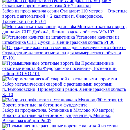
Забор из профнастила серии Стандарт: 110 метров + Откатные
ворота с автоматикой + 2 калитки
п. Федоровское,
Тосненский р-н
Pn-04
Монтаж откатных ворот,
длина 4м
СНТ Дубки-1, Ленинградская область
VO-103
Установка калитки из
штакетника
СНТ Дубки-1, Ленинградская область
Pf-06
Ограждение жалюзи из металла для коммерческого объекта
JF-101
Промышленные
откатные ворота 8м
Федоровское поселение, Тосненский
район, ЛО
VO-101
Забор металлический сварной с распашными воротами
п.Лемболовский, Приозерский район, Ленинградская область
Sz-10
Забор из профнастила. Установка в Мяглово (60 метров) +
Ворота откатные на бетонном фундаменте
д. Мяглово,
Всеволожский р-н
Pn-05