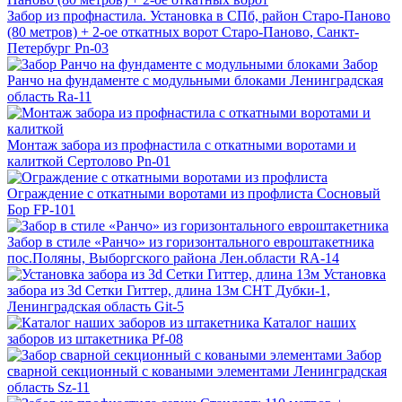
Забор из профнастила. Установка в СПб, район Старо-Паново
(80 метров) + 2-ое откатных ворот
Старо-Паново, Санкт-
Петербург
Pn-03
Забор
Ранчо на фундаменте с модульными блоками
Ленинградская
область
Ra-11
Монтаж забора из профнастила с откатными воротами и
калиткой
Сертолово
Pn-01
Ограждение с откатными воротами из профлиста
Сосновый
Бор
FP-101
Забор в стиле «Ранчо» из горизонтального евроштакетника
пос.Поляны, Выборгского района Лен.области
RA-14
Установка
забора из 3d Сетки Гиттер, длина 13м
СНТ Дубки-1,
Ленинградская область
Git-5
Каталог наших
заборов из штакетника
Pf-08
Забор
сварной секционный с коваными элементами
Ленинградская
область
Sz-11