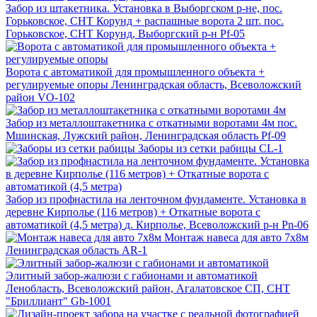
Забор из штакетника. Установка в Выборгском р-не, пос.
Горьковское, СНТ Корунд + распашные ворота 2 шт.
пос.
Горьковское, СНТ Корунд, Выборгский р-н
Pf-05
Ворота с автоматикой для промышленного объекта +
регулируемые опоры
Ленинградская область, Всеволожский
район
VO-102
Забор из металлоштакетника с откатными воротами 4м
пос.
Мшинская, Лужский район, Ленинградская область
Pf-09
Заборы из сетки рабицы
СL-1
Забор из профнастила на ленточном фундаменте. Установка в
деревне Кирполье (116 метров) + Откатные ворота с
автоматикой (4,5 метра)
д. Кирполье, Всеволожский р-н
Pn-06
Монтаж навеса для авто 7x8м
Ленинградская область
AR-1
Элитный забор-жалюзи с габионами и автоматикой
Ленобласть, Всеволожский район, Агалатовское СП, СНТ
"Бриллиант"
Gb-1001