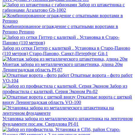
Забор из штакетника с
габионами
Агалатово
Gb-1002
Комбинированное ограждение с откатными воротами в
Репино
Репино
Забор из сетки Гиттер с калиткой . Установка в Старо-Паново
(110 метров)
Старо-Паново, Санкт-Петербург
Git-1
Монтаж забора из металлического штакетника, длина 20м
Ленинградская область
Pf-07
Откатные ворота - фото работ
VO-104
Забор из
профнастила с калиткой. Серия Эконом
Pn-02
Откатные ворота с щеткой
внизу
Ленинградская область
VO-100
Установка забора из металлического штакетника на ленточном
фундаменте
пос.им. Свердлова
Pf-01