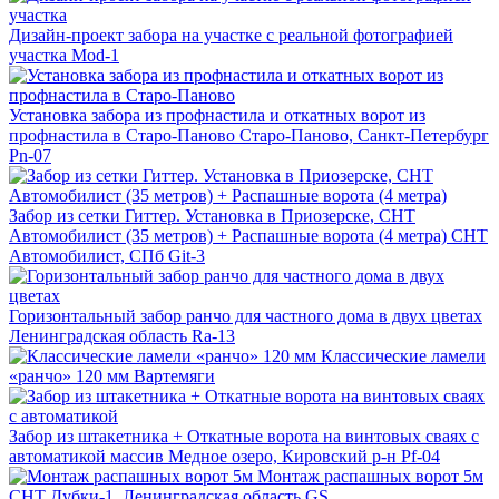
Дизайн-проект забора на участке с реальной фотографией
участка
Mod-1
Установка забора из профнастила и откатных ворот из
профнастила в Старо-Паново
Старо-Паново, Санкт-Петербург
Pn-07
Забор из сетки Гиттер. Установка в Приозерске, СНТ
Автомобилист (35 метров) + Распашные ворота (4 метра)
СНТ
Автомобилист, СПб
Git-3
Горизонтальный забор ранчо для частного дома в двух цветах
Ленинградская область
Ra-13
Классические ламели
«ранчо» 120 мм
Вартемяги
Забор из штакетника + Откатные ворота на винтовых сваях с
автоматикой
массив Медное озеро, Кировский р-н
Pf-04
Монтаж распашных ворот 5м
СНТ Дубки-1, Ленинградская область
GS